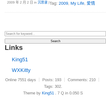
2009 年 2 月 2 日
in
沉思录
|
Tag:
2009
,
My Life
,
爱情
Search
Links
King51
WXKitty
Online 7551 days ┆ Posts: 193 ┆ Comments: 210 ┆
Tags: 302.
Theme by
King51
. 7 Q in 0.050 S