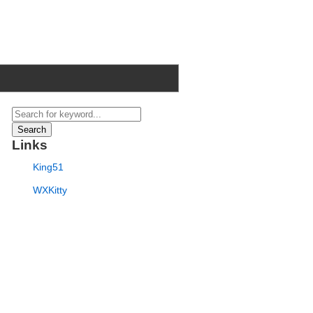
Search
Links
King51
WXKitty