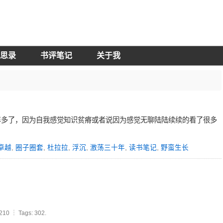
思录
书评笔记
关于我
多了，因为自我感觉知识贫瘠或者说因为感觉无聊陆陆续续的看了很多
卓越
,
圈子圈套
,
杜拉拉
,
浮沉
,
激荡三十年
,
读书笔记
,
野蛮生长
210 ┆ Tags: 302.