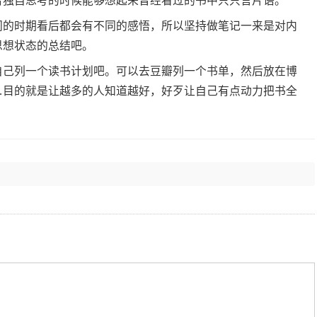
者独自思考的时候能够想起来曾经看过的书中只只言片语。
同的时期看后都会有不同的感悟，所以坚持做笔记一来是对内
思想状态的总结吧。
自己列一个读书计划吧。可以去豆瓣列一个书单，然后放在博
…目的就是让越多的人知道越好，好歹让自己有点动力把书全