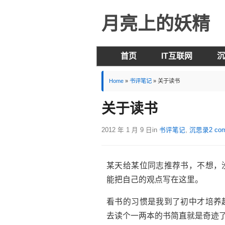
月亮上的妖精
首页
IT互联网
沉
Home
»
书评笔记
»
关于读书
关于读书
2012 年 1 月 9 日
in
书评笔记
,
沉思录
2 co
某天给某位同志推荐书，不想，
能把自己的观点写在这里。
看书的习惯是我到了初中才培养
去读个一两本的书简直就是奇迹