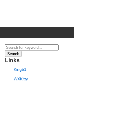
Search
Links
King51
WXKitty