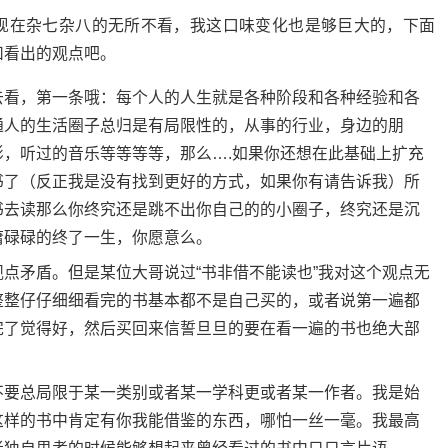
现在杂七杂八的无所不看，我这口味变化也是够巨大的，下面
和看出的观点吧。
去看，第一条哦：每个人的人生就是各种阶段和各种经验和各
通人的生活圈子总归是有局限性的，从事的行业，身边的朋
，听过的音乐等等等等，那么….如果你还想在此基础上扩充
书了（反正我是没有找到更好的方式，如果你有请告诉我）所
书去读那么你终究还是跳不出你自己的的小圈子，终究还是沉
庸碌碌的终了一生，你愿意么。
点矛盾。但是某位大哥说过“书非借不能读也”我对这个观点无
整整仔仔细细看完的书基本都不是自己买的，或者说第一遍都
完了觉得好，然后买回来信誓旦旦的要在看一遍的书也绝大部
。
不要总局限于某一类别或者某一学科更或者某一作者。我是始
这样的书中肯定有你我能借鉴的东西，哪怕一丝一毫。我最高