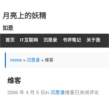
月亮上的妖精
如是
首页
IT互联网
沉思录
书评笔记
关于我
Home
»
沉思录
»
维客
维客
2006 年 4 月 5 日
in
沉思录
维客
已关闭评论