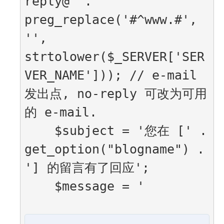
reply@' . 
preg_replace('#^www.#', 
'', 
strtolower($_SERVER['SER
VER_NAME'])); // e-mail 
发出点, no-reply 可改为可用
的 e-mail.

    $subject = '您在 [' . 
get_option("blogname") . 
'] 的留言有了回应';

    $message = '
