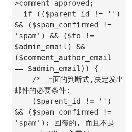
>comment_approved;

  if (($parent_id != '') 
&& ($spam_confirmed != 
'spam') && ($to != 
$admin_email) && 
($comment_author_email 
== $admin_email)) {

    /* 上面的判断式,决定发出
邮件的必要条件:

    ($parent_id != '') 
&& ($spam_confirmed != 
'spam'): 回覆的, 而且不是 