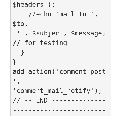
$headers );

    //echo 'mail to ', 
$to, '
 ' , $subject, $message; 
// for testing

  }

}

add_action('comment_post
', 
'comment_mail_notify');

// -- END --------------
------------------------