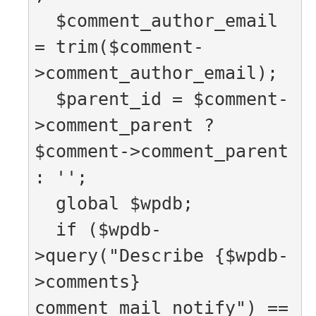
  $comment_author_email 
= trim($comment-
>comment_author_email);

  $parent_id = $comment-
>comment_parent ? 
$comment->comment_parent 
: '';

  global $wpdb;

  if ($wpdb-
>query("Describe {$wpdb-
>comments} 
comment_mail_notify") == 