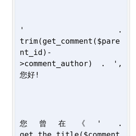
' . 
trim(get_comment($pare
nt_id)-
>comment_author) . ', 
您好!
您曾在《' . 
get_the_title($comment