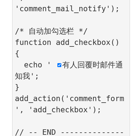
'comment_mail_notify');

/* 自动加勾选栏 */

function add_checkbox() 
{

  echo '
有人回覆时邮件通
知我
';

}

add_action('comment_form
', 'add_checkbox');

// -- END --------------