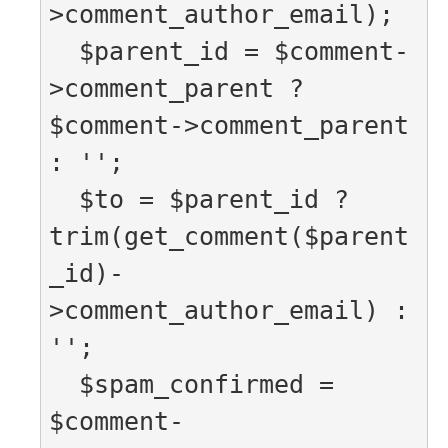
>comment_author_email);

  $parent_id = $comment-
>comment_parent ? 
$comment->comment_parent 
: '';

  $to = $parent_id ? 
trim(get_comment($parent
_id)-
>comment_author_email) : 
'';

  $spam_confirmed = 
$comment-