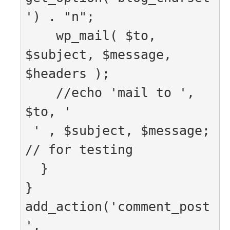
') . "n";

    wp_mail( $to, 
$subject, $message, 
$headers );

    //echo 'mail to ', 
$to, '

 ' , $subject, $message; 
// for testing

  }

}

add_action('comment_post
', 