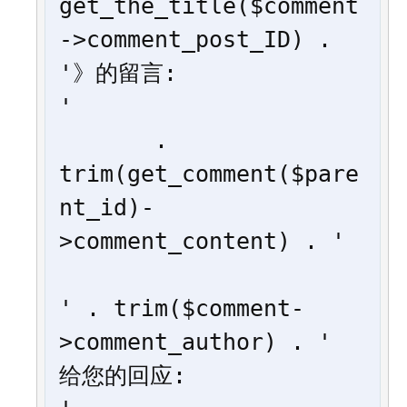
get_the_title($comment
->comment_post_ID) . 
'》的留言:

'

       . 
trim(get_comment($pare
nt_id)-
>comment_content) . '

' . trim($comment-
>comment_author) . ' 
给您的回应:
