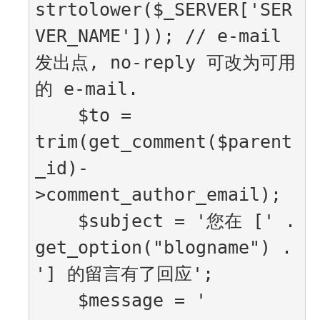
strtolower($_SERVER['SER
VER_NAME'])); // e-mail 
发出点, no-reply 可改为可用
的 e-mail.

    $to = 
trim(get_comment($parent
_id)-
>comment_author_email);

    $subject = '您在 [' . 
get_option("blogname") . 
'] 的留言有了回应';

    $message = '
