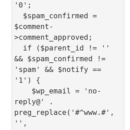
'0';

  $spam_confirmed = 
$comment-
>comment_approved;

  if ($parent_id != '' 
&& $spam_confirmed != 
'spam' && $notify == 
'1') {

    $wp_email = 'no-
reply@' . 
preg_replace('#^www.#', 
'', 