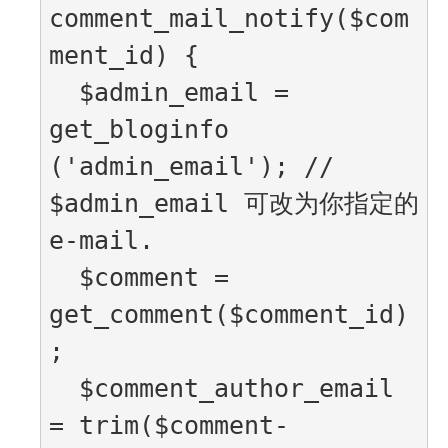
comment_mail_notify($com
ment_id) {

  $admin_email = 
get_bloginfo 
('admin_email'); // 
$admin_email 可改为你指定的 
e-mail.

  $comment = 
get_comment($comment_id)
;

  $comment_author_email 
= trim($comment-