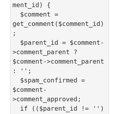
ment_id) {

  $comment = 
get_comment($comment_id)
;

  $parent_id = $comment-
>comment_parent ? 
$comment->comment_parent 
: '';

  $spam_confirmed = 
$comment-
>comment_approved;

  if (($parent_id != '') 