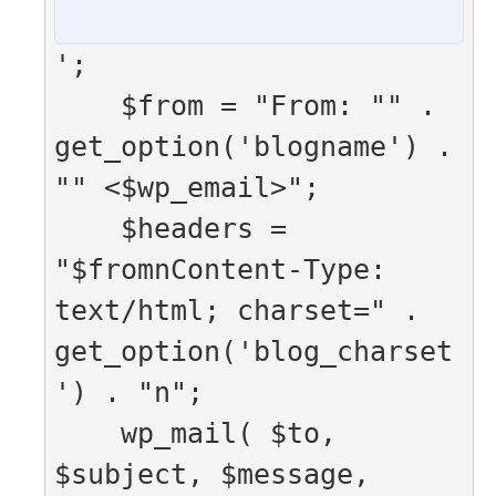
';

    $from = "From: "" . 
get_option('blogname') . 
"" <$wp_email>";

    $headers = 
"$fromnContent-Type: 
text/html; charset=" . 
get_option('blog_charset
') . "n";

    wp_mail( $to, 
$subject, $message, 