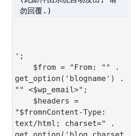
勿回覆.)
';

    $from = "From: "" . 
get_option('blogname') . 
"" <$wp_email>";

    $headers = 
"$fromnContent-Type: 
text/html; charset=" . 
get_option('blog_charset