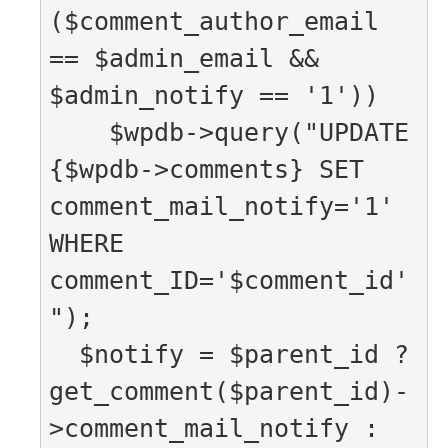
($comment_author_email 
== $admin_email && 
$admin_notify == '1'))

    $wpdb->query("UPDATE 
{$wpdb->comments} SET 
comment_mail_notify='1' 
WHERE 
comment_ID='$comment_id'
");

  $notify = $parent_id ? 
get_comment($parent_id)-
>comment_mail_notify : 