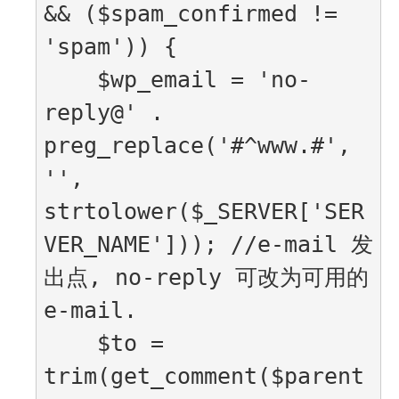
&& ($spam_confirmed != 
'spam')) {

    $wp_email = 'no-
reply@' . 
preg_replace('#^www.#', 
'', 
strtolower($_SERVER['SER
VER_NAME'])); //e-mail 发
出点, no-reply 可改为可用的 
e-mail.

    $to = 
trim(get_comment($parent