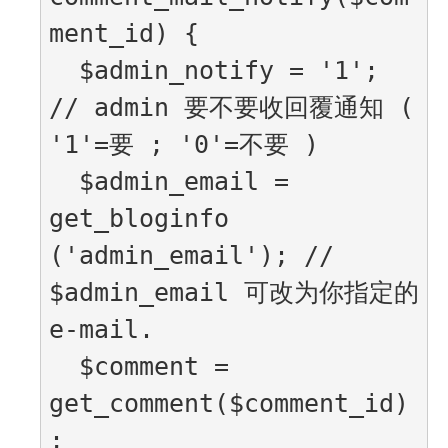
ment_id) {

  $admin_notify = '1'; 
// admin 要不要收回覆通知 ( 
'1'=要 ; '0'=不要 )

  $admin_email = 
get_bloginfo 
('admin_email'); // 
$admin_email 可改为你指定的 
e-mail.

  $comment = 
get_comment($comment_id)
;
