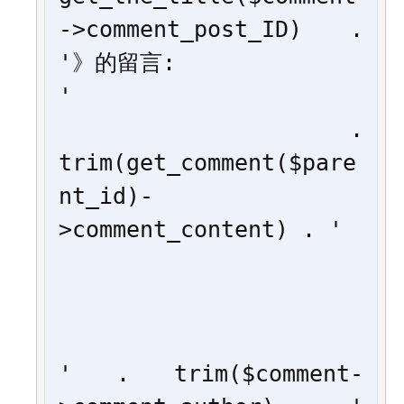
->comment_post_ID) . 
'》的留言:
'

       . 
trim(get_comment($pare
nt_id)-
>comment_content) . '
' . trim($comment-