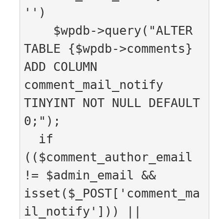
'')

    $wpdb->query("ALTER 
TABLE {$wpdb->comments} 
ADD COLUMN 
comment_mail_notify 
TINYINT NOT NULL DEFAULT 
0;");

  if 
(($comment_author_email 
!= $admin_email && 
isset($_POST['comment_ma
il_notify'])) || 