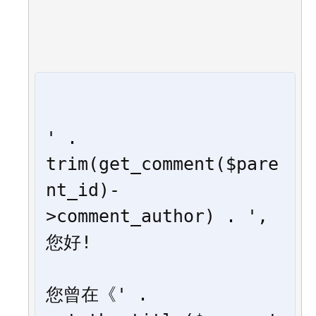
' . 
trim(get_comment($pare
nt_id)-
>comment_author) . ', 
您好!

您曾在《' . 