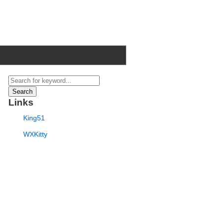
Search
Links
King51
WXKitty