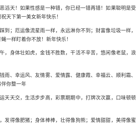
罪恶滔天！如果性感是一种错，你已经一错再错！如果聪明是受
预祝天下第一美女新年快乐！
你踩到；厄运像流星雨一样，永远淋你不到；财富像垃圾一样，
苍蝇一样盯着你不放！新年快乐！
当午，身体壮如虎，金钱不胜数，干活不辛苦，悠闲像老鼠，浪
金钱雨、幸运风、友情雾、爱情露、健康霞、幸福云、顺利霜、
将伴你整一年
好运天天交，生活步步高，彩票期期中，打牌次次赢，口味顿顿
滚，发得像肥猪；身体棒棒，壮得像狗熊；爱情甜甜，美得像蜜