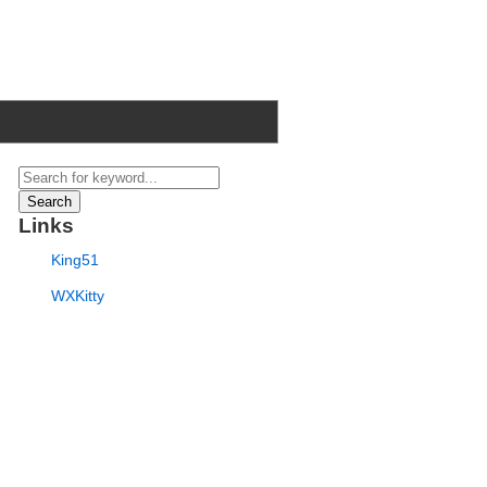
Search
Links
King51
WXKitty