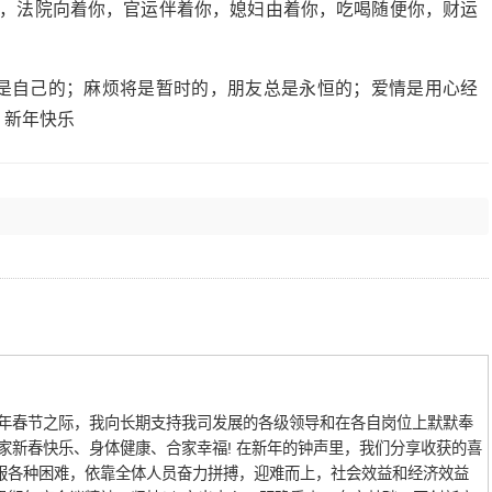
你，法院向着你，官运伴着你，媳妇由着你，吃喝随便你，财运
才是自己的；麻烦将是暂时的，朋友总是永恒的；爱情是用心经
。新年快乐
6年春节之际，我向长期支持我司发展的各级领导和在各自岗位上默默奉
家新春快乐、身体健康、合家幸福! 在新年的钟声里，我们分享收获的喜
服各种困难，依靠全体人员奋力拼搏，迎难而上，社会效益和经济效益