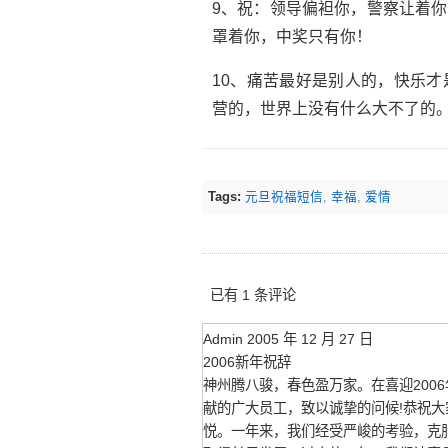
9、祝：领导偏袒你，警察让着
罩着你，中奖只有你！
10、痛苦最好是别人的，快乐
营的，世界上没有什么大不了的
Tags:
元旦祝福短信
,
幸福
,
爱情
已有 1 条评论
Admin
2005 年 12 月 27 日
2006新年祝辞
神州腾八骏，春色盈万家。在喜迎200
献的广大员工，致以诚挚的问候!恭祝大
悦。一年来，我们经受严峻的考验，克