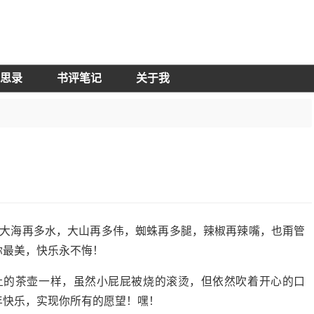
思录
书评笔记
关于我
管大海再多水，大山再多伟，蜘蛛再多腿，辣椒再辣嘴，也甭管
你最美，快乐永不悔！
上的茶壶一样，虽然小屁屁被烧的滚烫，但依然吹着开心的口
年快乐，实现你所有的愿望！嘿！