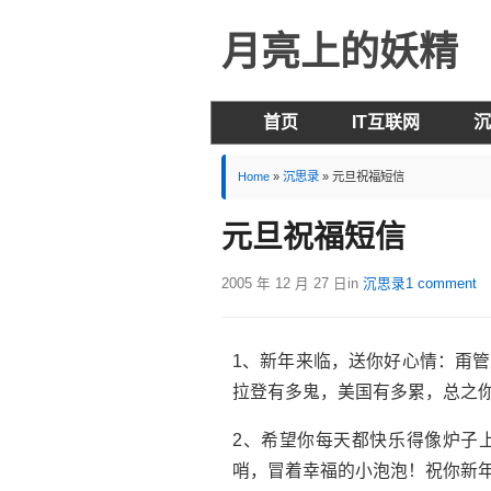
月亮上的妖精
首页
IT互联网
沉
Home
»
沉思录
»
元旦祝福短信
元旦祝福短信
2005 年 12 月 27 日
in
沉思录
1 comment
1、新年来临，送你好心情：甭
拉登有多鬼，美国有多累，总之
2、希望你每天都快乐得像炉子
哨，冒着幸福的小泡泡！祝你新