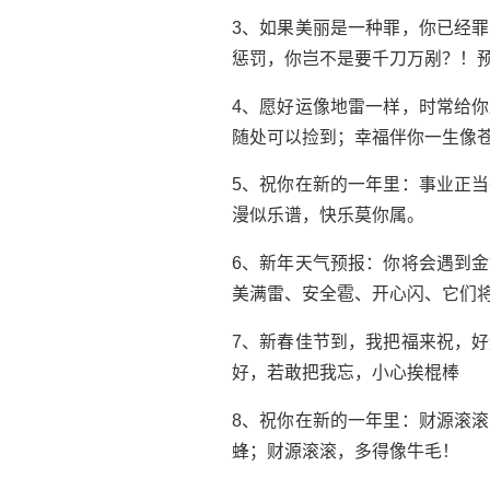
3、如果美丽是一种罪，你已经
惩罚，你岂不是要千刀万剐？！
4、愿好运像地雷一样，时常给
随处可以捡到；幸福伴你一生像
5、祝你在新的一年里：事业正
漫似乐谱，快乐莫你属。
6、新年天气预报：你将会遇到
美满雷、安全雹、开心闪、它们
7、新春佳节到，我把福来祝，
好，若敢把我忘，小心挨棍棒
8、祝你在新的一年里：财源滚
蜂；财源滚滚，多得像牛毛！