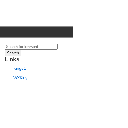
Search
Links
King51
WXKitty