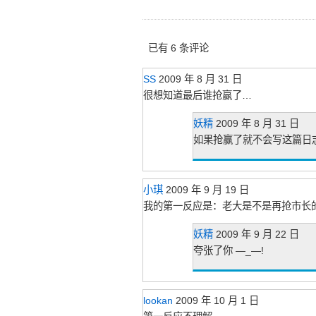
已有 6 条评论
SS
2009 年 8 月 31 日
很想知道最后谁抢赢了…
妖精
2009 年 8 月 31 日
如果抢赢了就不会写这篇日
小琪
2009 年 9 月 19 日
我的第一反应是：老大是不是再抢市长
妖精
2009 年 9 月 22 日
夸张了你 —_—!
lookan
2009 年 10 月 1 日