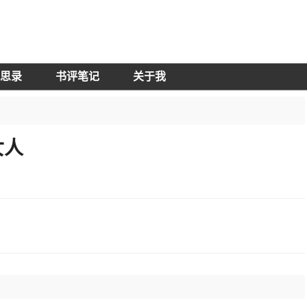
思录
书评笔记
关于我
女人