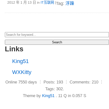
2012 年 1 月 13 日
in
IT互联网
|
Tag:
浮躁
Search
Links
King51
WXKitty
Online 7550 days ┆ Posts: 193 ┆ Comments: 210 ┆
Tags: 302.
Theme by
King51
. 11 Q in 0.057 S