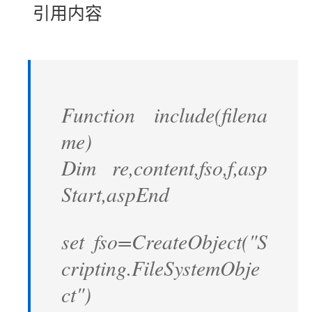
引用内容
Function include(filena
me)
Dim re,content,fso,f,asp
Start,aspEnd
set fso=CreateObject("S
cripting.FileSystemObje
ct")