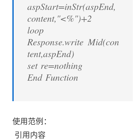
aspStart=inStr(aspEnd,
content,"<%")+2
loop
Response.write Mid(con
tent,aspEnd)
set re=nothing
End Function
使用范例：
引用内容