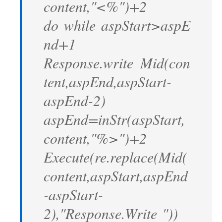
content,"<%")+2
do while aspStart>aspE
nd+1
Response.write Mid(con
tent,aspEnd,aspStart-
aspEnd-2)
aspEnd=inStr(aspStart,
content,"%>")+2
Execute(re.replace(Mid(
content,aspStart,aspEnd
-aspStart-
2),"Response.Write "))