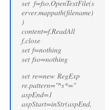
set f=fso.OpenTextFile(s
erver.mappath(filename)
)
content=f.ReadAll
f.close
set f=nothing
set fso=nothing
set re=new RegExp
re.pattern="^s*="
aspEnd=1
aspStart=inStr(aspEnd,