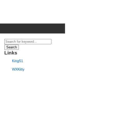
Search
Links
King51
WXKitty