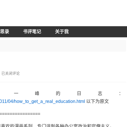
思录
书评笔记
关于我
？
已关闭评论
阮一峰的日志：
2011/04/how_to_get_a_real_education.html
以下为原文
================
一个我很喜欢的漫画系列，专门讽刺各种办公室政治和官僚主义。