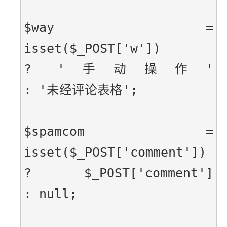
$way     = 
isset($_POST['w'])                      
? '手动操作'                       
: '未经评论表格';
$spamcom = 
isset($_POST['comment'])                
? $_POST['comment']                
: null;