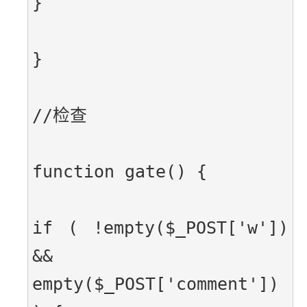
}
}
//检查
function gate() {
if ( !empty($_POST['w']) 
&& 
empty($_POST['comment']) 