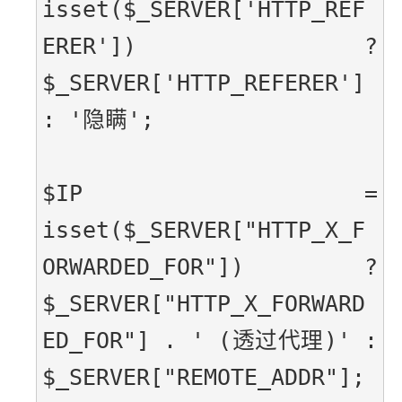
isset($_SERVER['HTTP_REF
ERER'])         ? 
$_SERVER['HTTP_REFERER']         
: '隐瞒';
$IP      = 
isset($_SERVER["HTTP_X_F
ORWARDED_FOR"]) ? 
$_SERVER["HTTP_X_FORWARD
ED_FOR"] . ' (透过代理)' : 
$_SERVER["REMOTE_ADDR"];