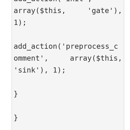
array($this, 'gate'), 
1);
add_action('preprocess_c
omment', array($this, 
'sink'), 1);
}
}