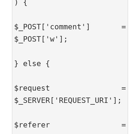
) {
$_POST['comment'] = 
$_POST['w'];
} else {
$request = 
$_SERVER['REQUEST_URI'];
$referer = 