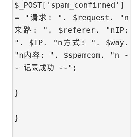
$_POST['spam_confirmed'] 
= "请求: ". $request. "n
来路: ". $referer. "nIP: 
". $IP. "n方式: ". $way. 
"n内容: ". $spamcom. "n -
- 记录成功 --";
}
}