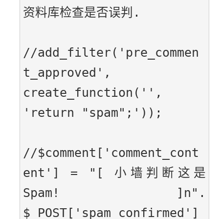
资料库检查是否误判.
//add_filter('pre_commen
t_approved', 
create_function('', 
'return "spam";'));
//$comment['comment_cont
ent'] = "[ 小墙判断这是
Spam! ]n". 
$_POST['spam_confirmed']