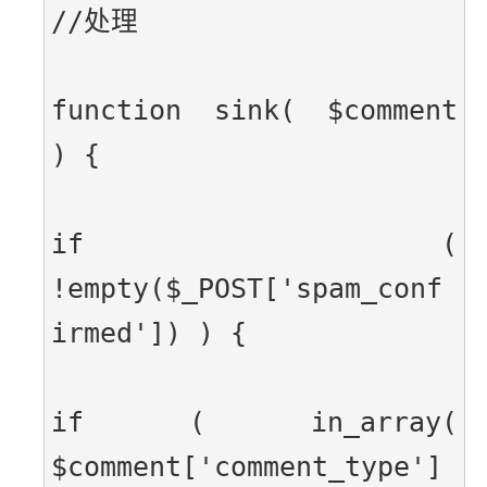
//处理
function sink( $comment 
) {
if ( 
!empty($_POST['spam_conf
irmed']) ) {
if ( in_array( 
$comment['comment_type']