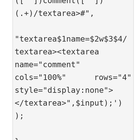
(["'])comment(["'])
(.+)/textarea>#",
"textarea$1name=$2w$3$4/
textarea><textarea 
name="comment" 
cols="100%" rows="4" 
style="display:none">
</textarea>",$input);') 
);