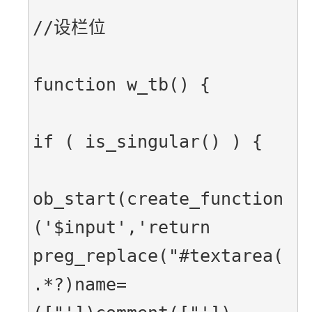
//设栏位
function w_tb() {
if ( is_singular() ) {
ob_start(create_function
('$input','return 
preg_replace("#textarea(
.*?)name=