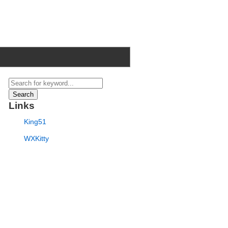
Search
Links
King51
WXKitty