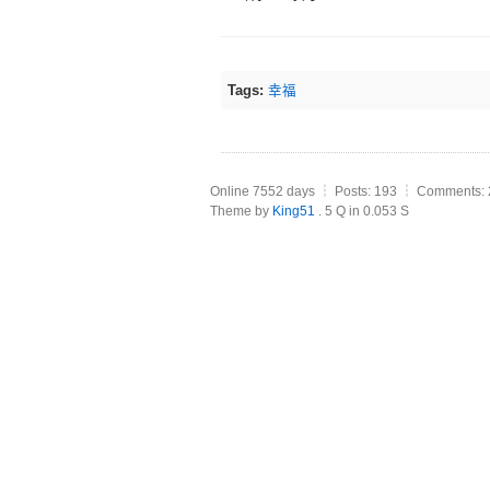
Tags:
幸福
Online 7552 days ┆ Posts: 193 ┆ Comments: 
Theme by
King51
. 5 Q in 0.053 S