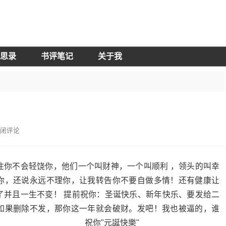
思录
书评笔记
关于我
闭评论
住你不会轻饶你，他们一个叫财神，一个叫顺利 ，领头的叫幸
你，还说永远不理你，让我转告你不要自做多情！还有健康让
了并且一生不变！ 提前祝你：圣诞快乐、新年快乐、要发给二
如果删除不发，那你这一年就会破财。发吧！我也被逼的，谁
祝你"元誕快樂"