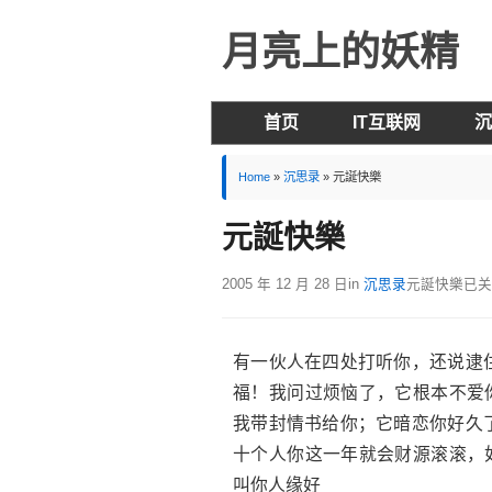
月亮上的妖精
首页
IT互联网
沉
Home
»
沉思录
»
元誕快樂
元誕快樂
2005 年 12 月 28 日
in
沉思录
元誕快樂
已关
有一伙人在四处打听你，还说逮
福！我问过烦恼了，它根本不爱
我带封情书给你；它暗恋你好久
十个人你这一年就会财源滚滚，
叫你人缘好 