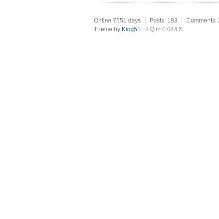
Online 7551 days ┆ Posts: 193 ┆ Comments: 
Theme by
King51
. 8 Q in 0.044 S