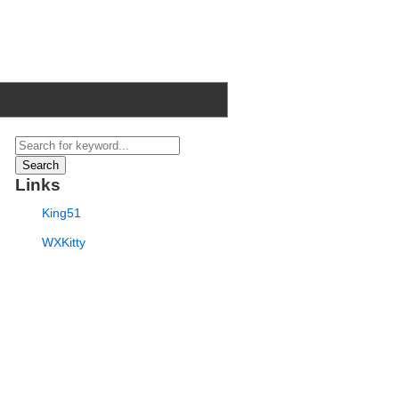
Search
Links
King51
WXKitty