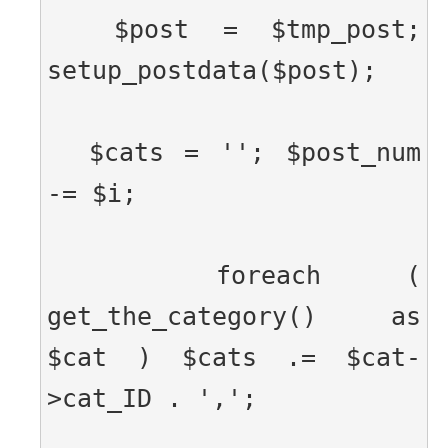
  $post = $tmp_post; 
setup_postdata($post);
  $cats = ''; $post_num 
-= $i;
  foreach ( 
get_the_category() as 
$cat ) $cats .= $cat-
>cat_ID . ',';