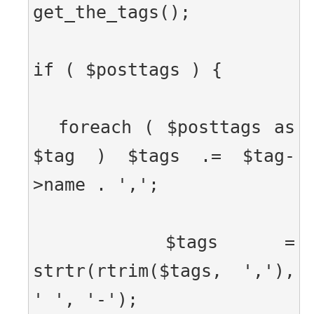
get_the_tags();
if ( $posttags ) {
  foreach ( $posttags as 
$tag ) $tags .= $tag-
>name . ',';
  $tags = 
strtr(rtrim($tags, ','), 
' ', '-');