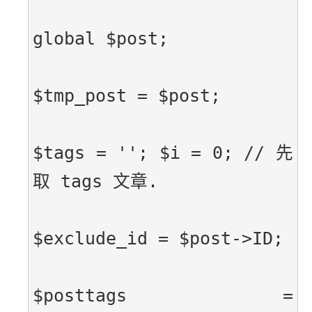
global $post;
$tmp_post = $post;
$tags = ''; $i = 0; // 先
取 tags 文章.
$exclude_id = $post->ID;
$posttags = 