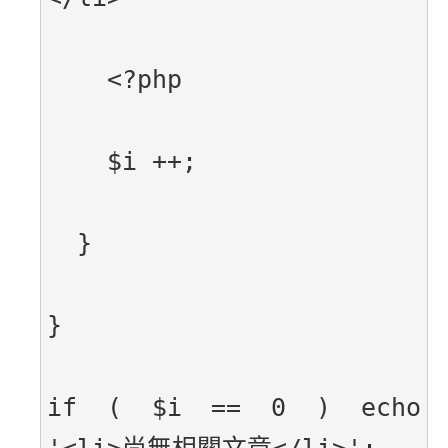
    <?php
    $i ++;
  }
}
if ( $i == 0 ) echo 