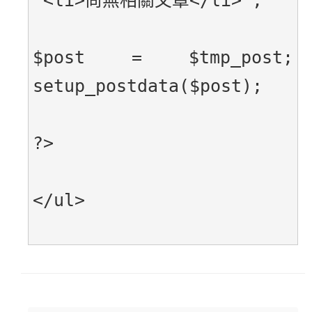
'<li>尚無相關文章</li>';
$post = $tmp_post; 
setup_postdata($post);
?>
</ul>