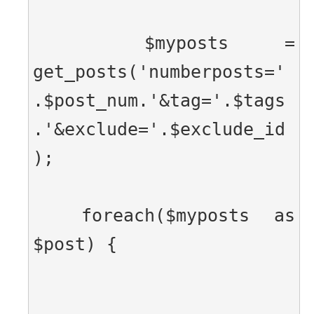
  $myposts = 
get_posts('numberposts='
.$post_num.'&tag='.$tags
.'&exclude='.$exclude_id
);
  foreach($myposts as 
$post) {