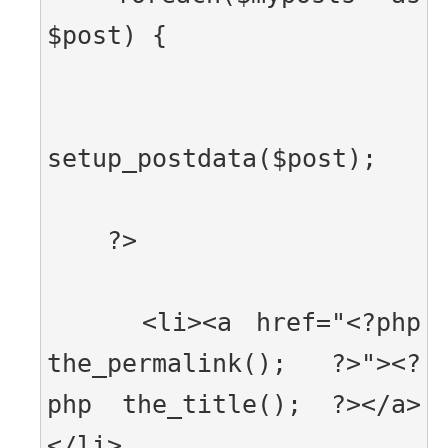
$post) {
setup_postdata($post);
    ?>
    <li><a href="<?php 
the_permalink(); ?>"><?
php the_title(); ?></a>
</li>