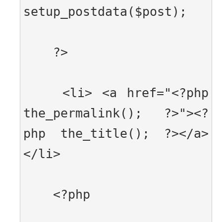
setup_postdata($post);
    ?>
    <li> <a href="<?php 
the_permalink(); ?>"><?
php the_title(); ?></a>
</li>
    <?php