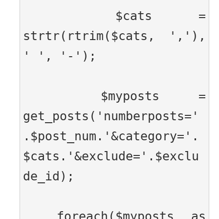
  $cats = 
strtr(rtrim($cats, ','), 
' ', '-');
  $myposts = 
get_posts('numberposts='
.$post_num.'&category='.
$cats.'&exclude='.$exclu
de_id);
  foreach($myposts as 