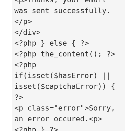
was sent successfully.
</p>

</div>

<?php } else { ?>

<?php the_content(); ?>

<?php 
if(isset($hasError) || 
isset($captchaError)) { 
?>

<p class="error">Sorry, 
an error occured.<p>

<?php } ?>
