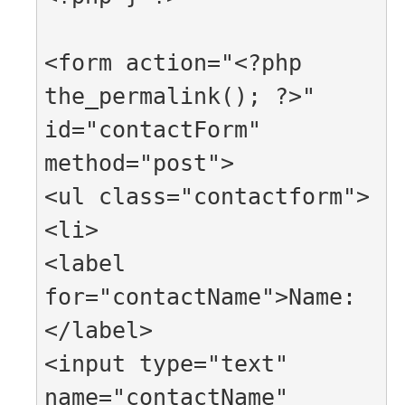
<form action="<?php 
the_permalink(); ?>" 
id="contactForm" 
method="post">

<ul class="contactform">

<li>

<label 
for="contactName">Name:
</label>

<input type="text" 
name="contactName" 