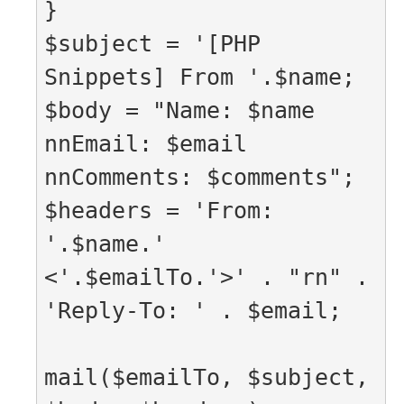
}

$subject = '[PHP 
Snippets] From '.$name;

$body = "Name: $name 
nnEmail: $email 
nnComments: $comments";

$headers = 'From: 
'.$name.' 
<'.$emailTo.'>' . "rn" . 
'Reply-To: ' . $email;

mail($emailTo, $subject, 