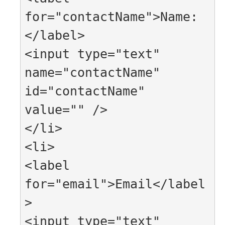
for="contactName">Name:
</label>

<input type="text" 
name="contactName" 
id="contactName" 
value="" />

</li>

<li>

<label 
for="email">Email</label
>

<input type="text" 