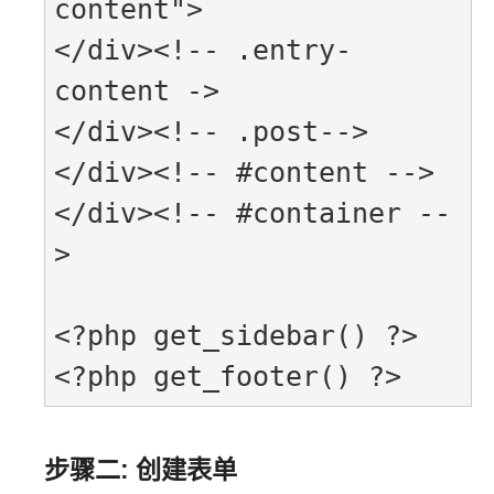
content">

</div><!-- .entry-
content ->

</div><!-- .post-->

</div><!-- #content -->

</div><!-- #container --
>

<?php get_sidebar() ?>

<?php get_footer() ?>
步骤二: 创建表单