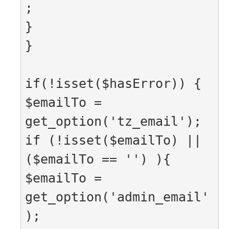
;

}

}

if(!isset($hasError)) {

$emailTo = 
get_option('tz_email');

if (!isset($emailTo) || 
($emailTo == '') ){

$emailTo = 
get_option('admin_email'
);
