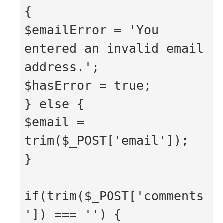
{

$emailError = 'You 
entered an invalid email 
address.';

$hasError = true;

} else {

$email = 
trim($_POST['email']);

}

if(trim($_POST['comments
']) === '') {
