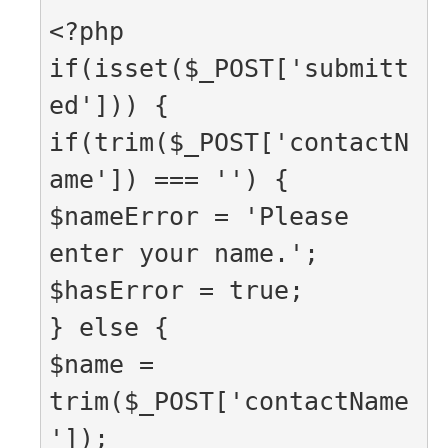
<?php

if(isset($_POST['submitt
ed'])) {

if(trim($_POST['contactN
ame']) === '') {

$nameError = 'Please 
enter your name.';

$hasError = true;

} else {

$name = 
trim($_POST['contactName
']);
