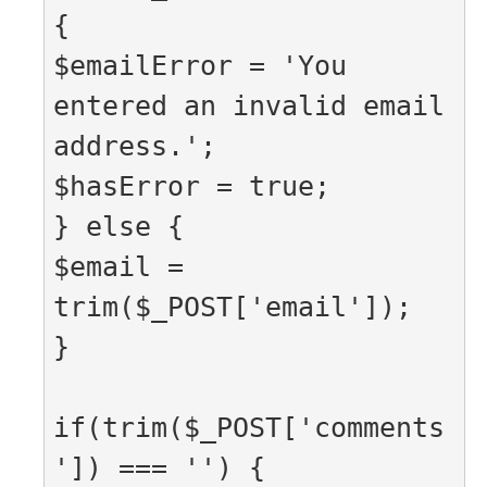
{

$emailError = 'You 
entered an invalid email 
address.';

$hasError = true;

} else {

$email = 
trim($_POST['email']);

}

if(trim($_POST['comments
']) === '') {
