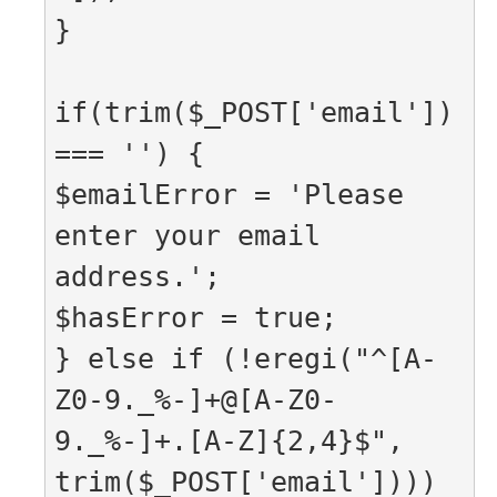
}

if(trim($_POST['email']) 
=== '') {

$emailError = 'Please 
enter your email 
address.';

$hasError = true;

} else if (!eregi("^[A-
Z0-9._%-]+@[A-Z0-
9._%-]+.[A-Z]{2,4}$", 
trim($_POST['email']))) 