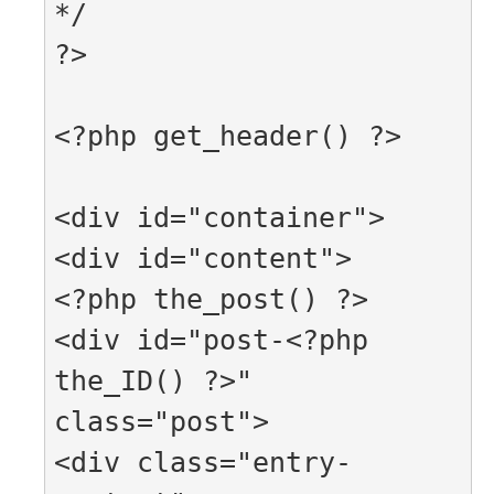
*/

?>

<?php get_header() ?>

<div id="container">

<div id="content">

<?php the_post() ?>

<div id="post-<?php 
the_ID() ?>" 
class="post">

<div class="entry-