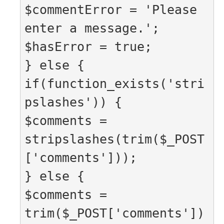
$commentError = 'Please 
enter a message.';

$hasError = true;

} else {

if(function_exists('stri
pslashes')) {

$comments = 
stripslashes(trim($_POST
['comments']));

} else {

$comments = 
trim($_POST['comments'])