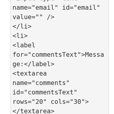
name="email" id="email" 
value="" />

</li>

<li>

<label 
for="commentsText">Messa
ge:</label>

<textarea 
name="comments" 
id="commentsText" 
rows="20" cols="30">
</textarea>
