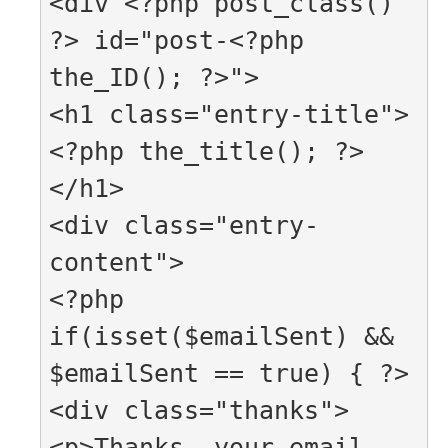
<div <?php post_class() 
?> id="post-<?php 
the_ID(); ?>">

<h1 class="entry-title">
<?php the_title(); ?>
</h1>

<div class="entry-
content">

<?php 
if(isset($emailSent) && 
$emailSent == true) { ?>

<div class="thanks">

<p>Thanks, your email 