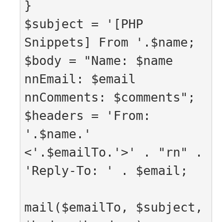
}

$subject = '[PHP 
Snippets] From '.$name;

$body = "Name: $name 
nnEmail: $email 
nnComments: $comments";

$headers = 'From: 
'.$name.' 
<'.$emailTo.'>' . "rn" . 
'Reply-To: ' . $email;

mail($emailTo, $subject, 