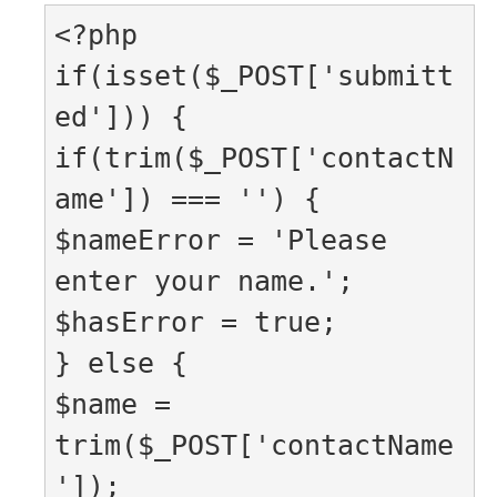
<?php

if(isset($_POST['submitt
ed'])) {

if(trim($_POST['contactN
ame']) === '') {

$nameError = 'Please 
enter your name.';

$hasError = true;

} else {

$name = 
trim($_POST['contactName
']);
