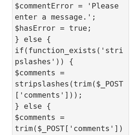
$commentError = 'Please 
enter a message.';

$hasError = true;

} else {

if(function_exists('stri
pslashes')) {

$comments = 
stripslashes(trim($_POST
['comments']));

} else {

$comments = 
trim($_POST['comments'])