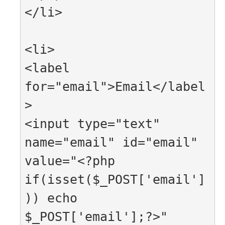
</li>

<li>

<label 
for="email">Email</label
>

<input type="text" 
name="email" id="email" 
value="<?php 
if(isset($_POST['email']
)) echo 
$_POST['email'];?>" 