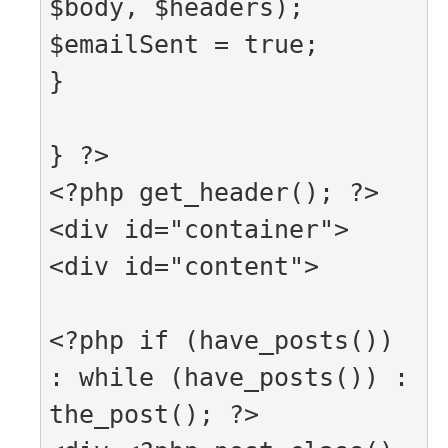
$body, $headers);

$emailSent = true;

}

} ?>

<?php get_header(); ?>

<div id="container">

<div id="content">

<?php if (have_posts()) 
: while (have_posts()) : 
the_post(); ?>
