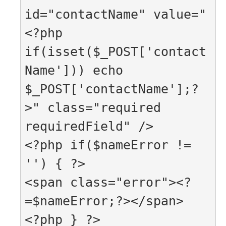
id="contactName" value="
<?php 
if(isset($_POST['contact
Name'])) echo 
$_POST['contactName'];?
>" class="required 
requiredField" />

<?php if($nameError != 
'') { ?>

<span class="error"><?
=$nameError;?></span>

<?php } ?>
