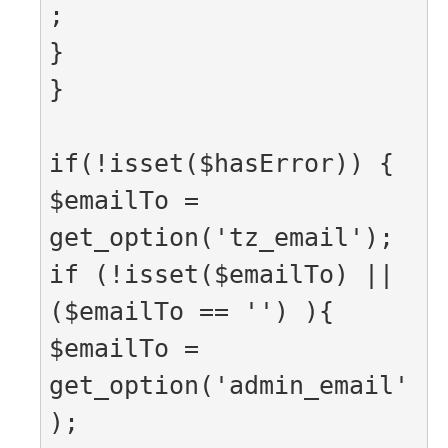
;

}

}

if(!isset($hasError)) {

$emailTo = 
get_option('tz_email');

if (!isset($emailTo) || 
($emailTo == '') ){

$emailTo = 
get_option('admin_email'
);
